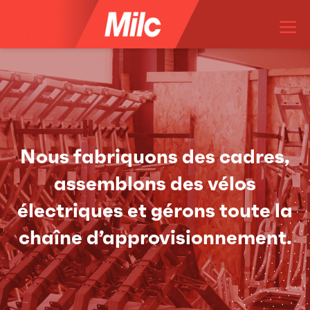
Aller
M
au
contenu
Nous fabriquons des cadres,
assemblons des vélos
électriques et gérons toute la
chaîne d’approvisionnement.