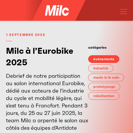
Aller
M
au
contenu
1 SEPTEMBRE 2025
catégories
Milc à l’Eurobike
événements
2025
industrie
Debrief de notre participation
made in le coin
au salon international Eurobike,
prototypage
dédié aux acteurs de l’industrie
robotisation
du cycle et mobilité légère, qui
s’est tenu à Francfort. Pendant 3
jours, du 25 au 27 juin 2025, la
team Milc a arpenté le salon aux
côtés des équipes d’Antidote