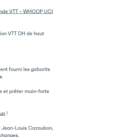
nde VTT – WHOOP UCI
ition VTT DH de haut
ent fourni les gabarits
ns.
ue et prêter main-forte
oup
!
r Jean-Louis Cazaubon,
échanges.