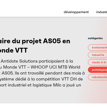
développement
indust
catégories
aire du projet AS05 en
événemen
onde VTT
industrie
 Antidote Solutions participaient à la
made in le
u Monde VTT – WHOOP UCI MTB World
prototypa
t AS05. Ils ont travaillé pendant des mois à
robotisati
système dédié à la compétition VTT DH de
rt industriel et logistique Milc a joué un