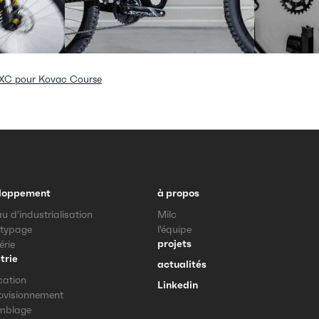
T XC pour Kovac Course
loppement
à propos
u d’industrialisation
Milc
otypage
l'équipe
projets
érie
trie
actualités
cation
Linkedin
ovisionnement
mblage