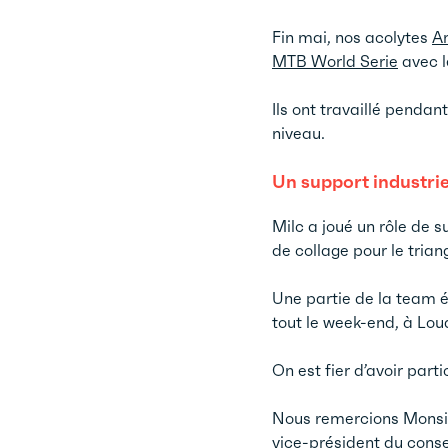
Fin mai, nos acolytes
An
MTB World Serie
avec l
Ils ont travaillé penda
niveau.
Un support industriel
Milc a joué un rôle de s
de collage pour le tria
Une partie de la team ét
tout le week-end, à Loud
On est fier d’avoir part
Nous remercions Monsi
vice-président du consei