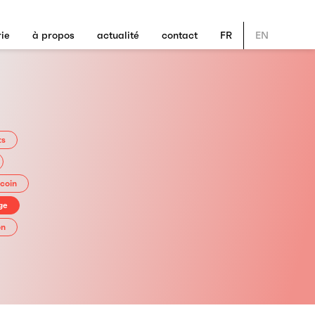
rie
à propos
actualité
contact
FR
EN
ts
 coin
ge
on