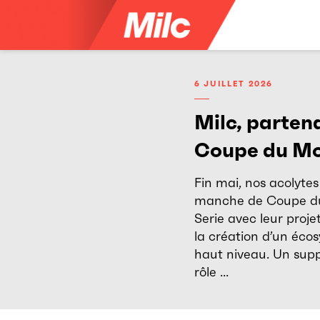
Aller
au
contenu
6 JUILLET 2026
Milc, parten
Coupe du M
Fin mai, nos acolytes
manche de Coupe d
Serie avec leur proje
la création d’un éco
haut niveau. Un suppo
rôle ...