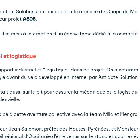
tidote Solutions
participaient à la manche de
Coupe du Mo
eur projet
AS05
.
nt des mois à la création d’un écosystème dédié à la compét
 et logistique
upport industriel et “logistique” dans ce projet. On a notamm
ngle avant du vélo développé en interne, par Antidote Solutio
ait aussi sur le pit pour assurer la mécanique et la logistiq
envielle.
icipé à cette aventure collective avec la team Milc et
Fler gr
eur Jean Salomon, préfet des Hautes-Pyrénées, et Monsieu
l régional d’Occitanie d’être venus sur le stand et pour les 