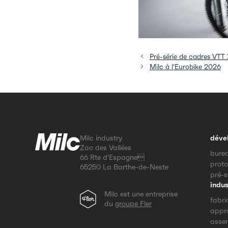
Pré-série de cadres VT
Milc à l’Eurobike 2026
Milc industry
déve
Zac des Vallées
burea
66 Rte d'Espagne
prot
65250 La Barthe-de-Neste
pré-s
indus
Milc est une entreprise
fabri
du
groupe Fler
appr
asse